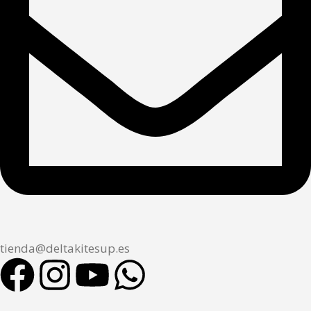
tienda@deltakitesup.es