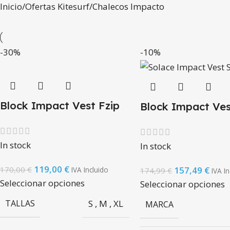
Inicio
Ofertas Kitesurf
Chalecos Impacto
-30%
-10%
Block Impact Vest Fzip
Block Impact Ves
In stock
In stock
119,00
€
157,49
€
170,00
€
IVA Incluido
174,99
€
IVA In
Seleccionar opciones
Seleccionar opciones
TALLAS
S
,
M
,
XL
MARCA