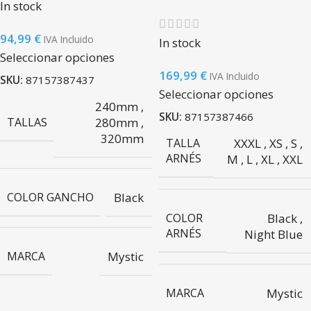
In stock
94,99
€
IVA Incluido
In stock
Seleccionar opciones
169,99
€
IVA Incluido
SKU:
87157387437
Seleccionar opciones
240mm
,
SKU:
87157387466
TALLAS
280mm
,
320mm
XXXL
,
XS
,
S
,
TALLA
ARNÉS
M
,
L
,
XL
,
XXL
COLOR GANCHO
Black
Black
,
COLOR
ARNÉS
Night Blue
MARCA
Mystic
MARCA
Mystic