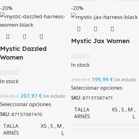
-20%
-20%
Mystic Jax Women
Mystic Dazzled
Women
In stock
199,99
€
249,99
€
IVA Incluido
In stock
Seleccionar opciones
207,97
€
259,99
€
IVA Incluido
SKU:
87157387471
Seleccionar opciones
XS
,
S
,
M
,
TALLA
SKU:
87157387470
ARNÉS
L
XS
,
S
,
M
,
TALLA
ARNÉS
L