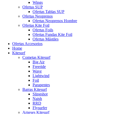
Wings
Ofertas SUP
Ofertas Tablas SUP
Ofertas Neoprenos
Ofertas Neoprenos Hombre
Ofertas Kite Foil
Ofertas Foils
Ofertas Fundas Kite Foil
Ofertas Mástiles
Ofertas Accesorios
Home
Kitesurf
Cometas Kitesurf
Big Air
Freeride
Wave
Lightwind
Foil
Parapentes
Barras Kitesurf
Slingshot
Naish
RRD
Flysurfer
Arneses Kitesurf