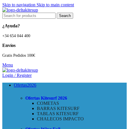
Skip to navigation
Skip to main content
Search
¿Ayuda?
+34 654 044 400
Envíos
Gratis Pedidos 100€
Menu
Login / Register
Ofertas
2026
Ofertas Kitesurf
2026
COMETAS
BARRAS KITESURF
TABLAS KITESURF
CHALECOS IMPACTO