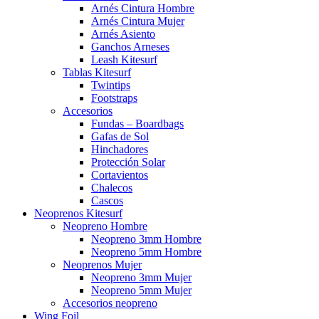
Arnés Cintura Hombre
Arnés Cintura Mujer
Arnés Asiento
Ganchos Arneses
Leash Kitesurf
Tablas Kitesurf
Twintips
Footstraps
Accesorios
Fundas – Boardbags
Gafas de Sol
Hinchadores
Protección Solar
Cortavientos
Chalecos
Cascos
Neoprenos Kitesurf
Neopreno Hombre
Neopreno 3mm Hombre
Neopreno 5mm Hombre
Neoprenos Mujer
Neopreno 3mm Mujer
Neopreno 5mm Mujer
Accesorios neopreno
Wing Foil