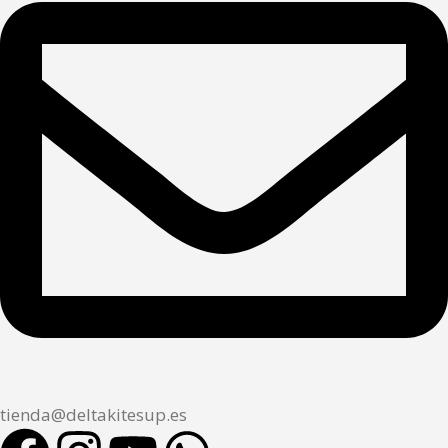
tienda@deltakitesup.es