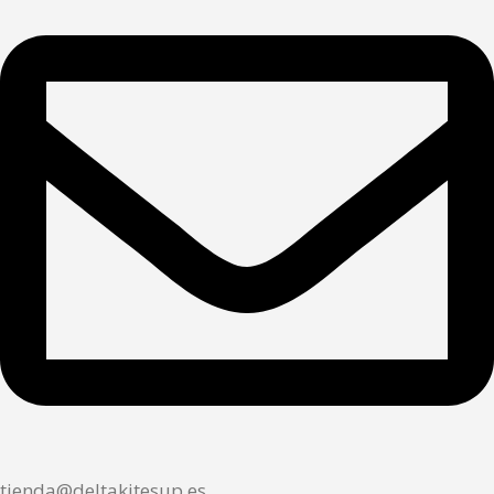
tienda@deltakitesup.es