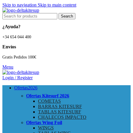
Skip to navigation
Skip to main content
Search
¿Ayuda?
+34 654 044 400
Envíos
Gratis Pedidos 100€
Menu
Login / Register
Ofertas
2026
Ofertas Kitesurf
2026
COMETAS
BARRAS KITESURF
TABLAS KITESURF
CHALECOS IMPACTO
Ofertas Wing Foil
WINGS