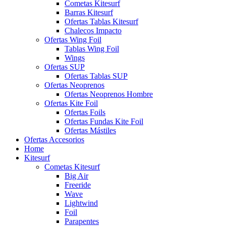
Cometas Kitesurf
Barras Kitesurf
Ofertas Tablas Kitesurf
Chalecos Impacto
Ofertas Wing Foil
Tablas Wing Foil
Wings
Ofertas SUP
Ofertas Tablas SUP
Ofertas Neoprenos
Ofertas Neoprenos Hombre
Ofertas Kite Foil
Ofertas Foils
Ofertas Fundas Kite Foil
Ofertas Mástiles
Ofertas Accesorios
Home
Kitesurf
Cometas Kitesurf
Big Air
Freeride
Wave
Lightwind
Foil
Parapentes