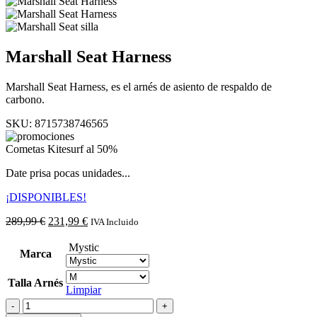
Marshall Seat Harness
Marshall Seat Harness, es el arnés de asiento de respaldo de
carbono.
SKU:
8715738746565
Cometas Kitesurf al 50%
Date prisa pocas unidades...
¡DISPONIBLES!
El
El
289,99
€
231,99
€
IVA Incluido
precio
precio
original
actual
Mystic
Marca
era:
es:
289,99 €.
231,99 €.
Talla Arnés
Limpiar
Marshall
Seat