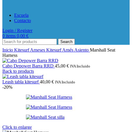
Escuela
Contacto
Login / Register
0
items
0,00
€
Search
Inicio
Kitesurf
Arneses Kitesurf
Arnés Asiento
Marshall Seat
Harness
Cabo Depower Barra RRD
45,00
€
IVA Incluido
Back to products
Leash tabla kitesurf
40,00
€
IVA Incluido
-20%
Click to enlarge