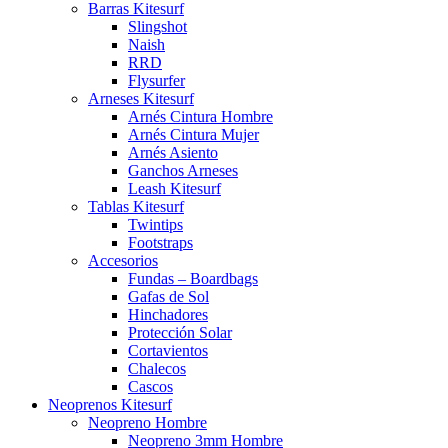
Barras Kitesurf
Slingshot
Naish
RRD
Flysurfer
Arneses Kitesurf
Arnés Cintura Hombre
Arnés Cintura Mujer
Arnés Asiento
Ganchos Arneses
Leash Kitesurf
Tablas Kitesurf
Twintips
Footstraps
Accesorios
Fundas – Boardbags
Gafas de Sol
Hinchadores
Protección Solar
Cortavientos
Chalecos
Cascos
Neoprenos Kitesurf
Neopreno Hombre
Neopreno 3mm Hombre