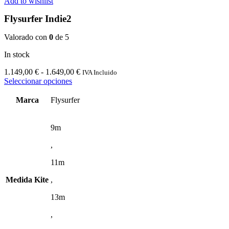
Add to wishlist
producto
Flysurfer Indie2
Valorado con
0
de 5
In stock
Rango
1.149,00
€
-
1.649,00
€
IVA Incluido
Este
de
Seleccionar opciones
producto
precios:
tiene
desde
Marca
Flysurfer
múltiples
1.149,00 €
variantes.
hasta
Las
1.649,00 €
9m
opciones
,
se
pueden
11m
elegir
en
Medida Kite
,
la
página
13m
de
producto
,