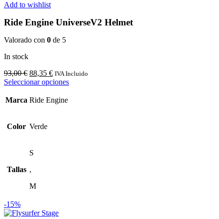
Add to wishlist
Ride Engine UniverseV2 Helmet
Valorado con
0
de 5
In stock
El
El
93,00
€
88,35
€
IVA Incluido
precio
precio
Este
Seleccionar opciones
original
actual
producto
era:
es:
tiene
Marca
Ride Engine
93,00 €.
88,35 €.
múltiples
variantes.
Las
Color
Verde
opciones
se
pueden
S
elegir
Tallas
,
en
la
M
página
de
-15%
producto