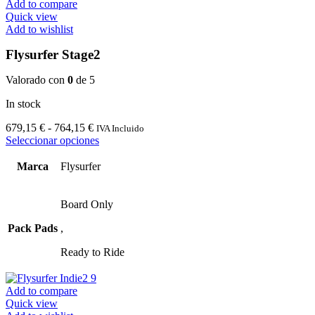
Add to compare
Quick view
Add to wishlist
Flysurfer Stage2
Valorado con
0
de 5
In stock
Rango
679,15
€
-
764,15
€
IVA Incluido
de
Este
Seleccionar opciones
precios:
producto
desde
tiene
Marca
Flysurfer
679,15 €
múltiples
hasta
variantes.
764,15 €
Las
Board Only
opciones
Pack Pads
,
se
pueden
Ready to Ride
elegir
en
la
Add to compare
página
Quick view
de