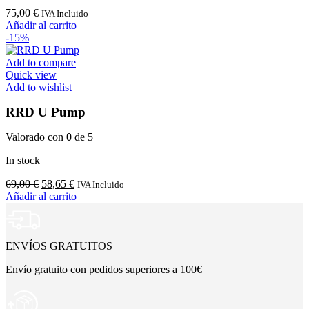
75,00
€
IVA Incluido
Añadir al carrito
-15%
Add to compare
Quick view
Add to wishlist
RRD U Pump
Valorado con
0
de 5
In stock
El
El
69,00
€
58,65
€
IVA Incluido
precio
precio
Añadir al carrito
original
actual
era:
es:
69,00 €.
58,65 €.
ENVÍOS GRATUITOS
Envío gratuito con pedidos superiores a 100€