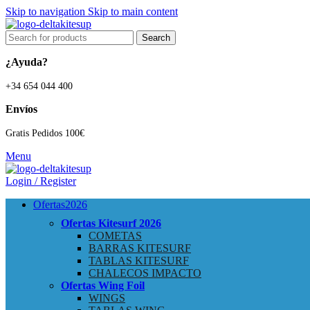
Skip to navigation
Skip to main content
Search
¿Ayuda?
+34 654 044 400
Envíos
Gratis Pedidos 100€
Menu
Login / Register
Ofertas
2026
Ofertas Kitesurf
2026
COMETAS
BARRAS KITESURF
TABLAS KITESURF
CHALECOS IMPACTO
Ofertas Wing Foil
WINGS