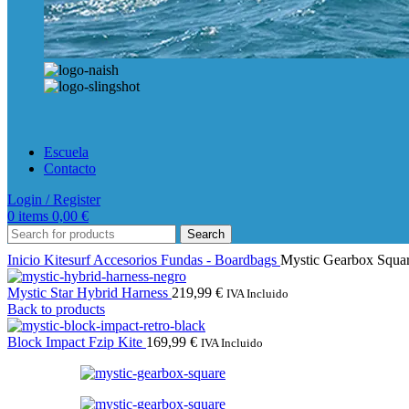
Escuela
Contacto
Login / Register
0
items
0,00
€
Search
Inicio
Kitesurf
Accesorios
Fundas - Boardbags
Mystic Gearbox Squa
Mystic Star Hybrid Harness
219,99
€
IVA Incluido
Back to products
Block Impact Fzip Kite
169,99
€
IVA Incluido