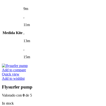
variantes.
hasta
Las
1.649,00 €
9m
opciones
,
se
pueden
11m
elegir
en
Medida Kite
,
la
página
13m
de
producto
,
15m
Add to compare
Quick view
Add to wishlist
Flysurfer pump
Valorado con
0
de 5
In stock