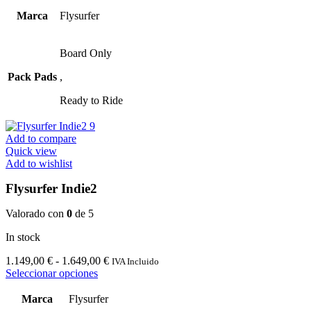
precios:
producto
desde
tiene
Marca
Flysurfer
679,15 €
múltiples
hasta
variantes.
764,15 €
Las
Board Only
opciones
Pack Pads
,
se
pueden
Ready to Ride
elegir
en
la
Add to compare
página
Quick view
de
Add to wishlist
producto
Flysurfer Indie2
Valorado con
0
de 5
In stock
Rango
1.149,00
€
-
1.649,00
€
IVA Incluido
Este
de
Seleccionar opciones
producto
precios:
tiene
desde
Marca
Flysurfer
múltiples
1.149,00 €