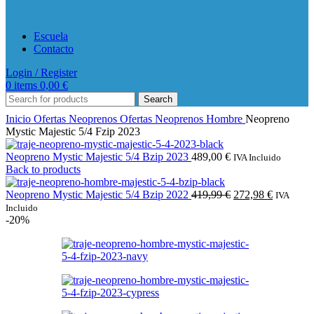
Escuela
Contacto
Login / Register
0
items
0,00
€
Search
Inicio
Ofertas Neoprenos
Ofertas Neoprenos Hombre
Neopreno
Mystic Majestic 5/4 Fzip 2023
Neopreno Mystic Majestic 5/4 Bzip 2023
489,00
€
IVA Incluido
Back to products
El
El
Neopreno Mystic Majestic 5/4 Bzip 2022
419,99
€
272,98
€
IVA
precio
precio
Incluido
original
actual
-20%
era:
es:
419,99 €.
272,98 €.