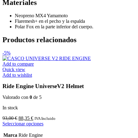
Materiales
Neopreno MX4 Yamamoto
Flaremesh+ en el pecho y la espalda
Polar Fox en la parte inferior del cuerpo.
Productos relacionados
-5%
Add to compare
Quick view
Add to wishlist
Ride Engine UniverseV2 Helmet
Valorado con
0
de 5
In stock
El
El
93,00
€
88,35
€
IVA Incluido
precio
precio
Este
Seleccionar opciones
original
actual
producto
era:
es:
tiene
Marca
Ride Engine