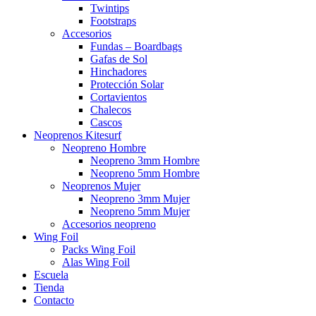
Twintips
Footstraps
Accesorios
Fundas – Boardbags
Gafas de Sol
Hinchadores
Protección Solar
Cortavientos
Chalecos
Cascos
Neoprenos Kitesurf
Neopreno Hombre
Neopreno 3mm Hombre
Neopreno 5mm Hombre
Neoprenos Mujer
Neopreno 3mm Mujer
Neopreno 5mm Mujer
Accesorios neopreno
Wing Foil
Packs Wing Foil
Alas Wing Foil
Escuela
Tienda
Contacto