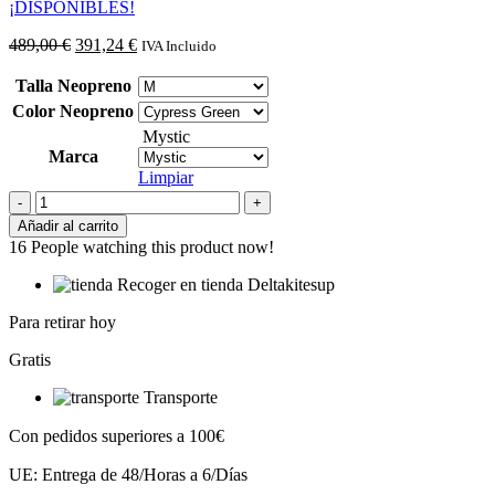
¡DISPONIBLES!
El
El
489,00
€
391,24
€
IVA Incluido
precio
precio
original
actual
Talla Neopreno
era:
es:
Color Neopreno
489,00 €.
391,24 €.
Mystic
Marca
Limpiar
Neopreno
Mystic
Añadir al carrito
Majestic
16
People watching this product now!
5/4
Fzip
Recoger en tienda Deltakitesup
2023
cantidad
Para retirar hoy
Gratis
Transporte
Con pedidos superiores a 100€
UE: Entrega de 48/Horas a 6/Días