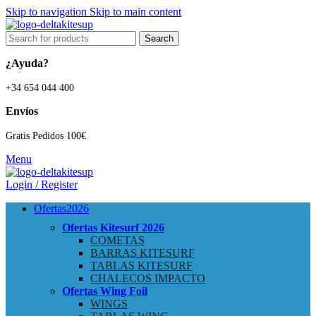
Skip to navigation
Skip to main content
Search
¿Ayuda?
+34 654 044 400
Envíos
Gratis Pedidos 100€
Menu
Login / Register
Ofertas
2026
Ofertas Kitesurf
2026
COMETAS
BARRAS KITESURF
TABLAS KITESURF
CHALECOS IMPACTO
Ofertas Wing Foil
WINGS