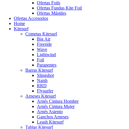
Ofertas Foils
Ofertas Fundas Kite Foil
Ofertas Mástiles
Ofertas Accesorios
Home
Kitesurf
Cometas Kitesurf
Big Air
Freeride
Wave
Lightwind
Foil
Parapentes
Barras Kitesurf
Slingshot
Naish
RRD
Flysurfer
Arneses Kitesurf
Arnés Cintura Hombre
Arnés Cintura Mujer
Arnés Asiento
Ganchos Arneses
Leash Kitesurf
Tablas Kitesurf