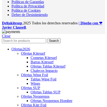
Políticas de Garantías
Política de Privacidad
Política de Cookies
Deber de Desistimiendo
Deltakitesup
2025 Todos los derechos reservados
| Diseño con ❤
Javier Clausell
.
Close
Search
Ofertas
2026
Ofertas Kitesurf
Cometas Kitesurf
Barras Kitesurf
Ofertas Tablas Kitesurf
Chalecos Impacto
Ofertas Wing Foil
Tablas Wing Foil
Wings
Ofertas SUP
Ofertas Tablas SUP
Ofertas Neoprenos
Ofertas Neoprenos Hombre
Ofertas Kite Foil