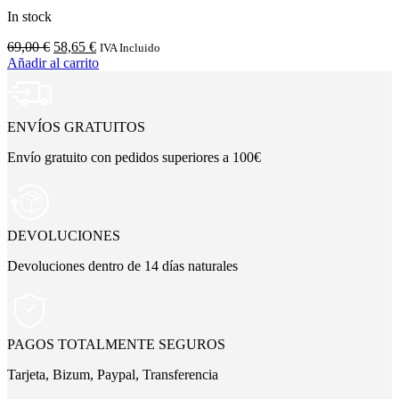
In stock
El
El
69,00
€
58,65
€
IVA Incluido
precio
precio
Añadir al carrito
original
actual
era:
es:
69,00 €.
58,65 €.
ENVÍOS GRATUITOS
Envío gratuito con pedidos superiores a 100€
DEVOLUCIONES
Devoluciones dentro de 14 días naturales
PAGOS TOTALMENTE SEGUROS
Tarjeta, Bizum, Paypal, Transferencia