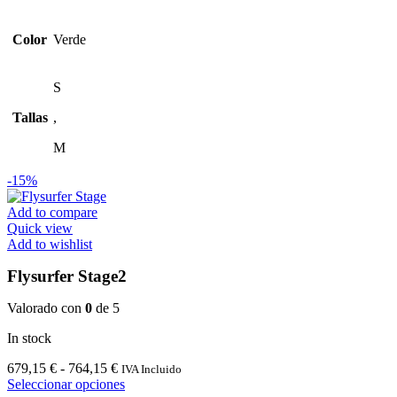
93,00 €.
88,35 €.
múltiples
variantes.
Las
Color
Verde
opciones
se
pueden
S
elegir
Tallas
,
en
la
M
página
de
-15%
producto
Add to compare
Quick view
Add to wishlist
Flysurfer Stage2
Valorado con
0
de 5
In stock
Rango
679,15
€
-
764,15
€
IVA Incluido
de
Este
Seleccionar opciones