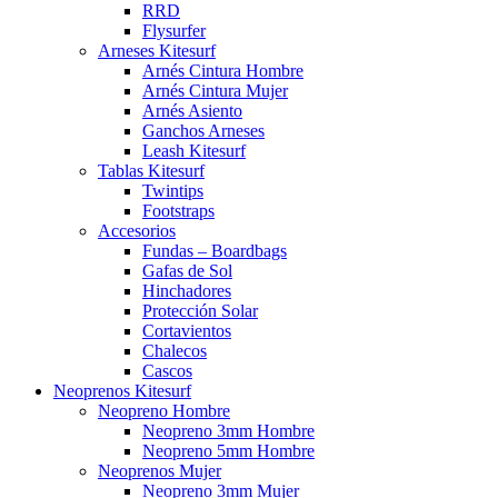
RRD
Flysurfer
Arneses Kitesurf
Arnés Cintura Hombre
Arnés Cintura Mujer
Arnés Asiento
Ganchos Arneses
Leash Kitesurf
Tablas Kitesurf
Twintips
Footstraps
Accesorios
Fundas – Boardbags
Gafas de Sol
Hinchadores
Protección Solar
Cortavientos
Chalecos
Cascos
Neoprenos Kitesurf
Neopreno Hombre
Neopreno 3mm Hombre
Neopreno 5mm Hombre
Neoprenos Mujer
Neopreno 3mm Mujer