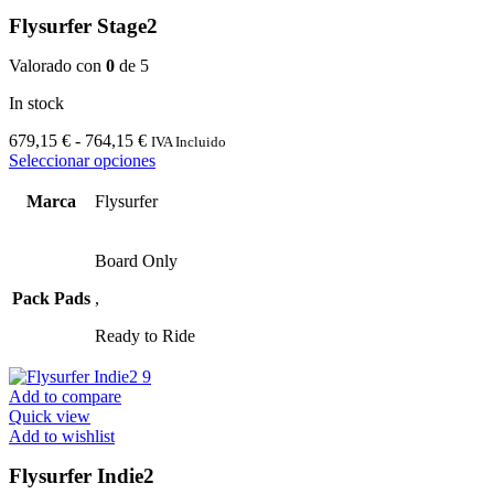
Flysurfer Stage2
Valorado con
0
de 5
In stock
Rango
679,15
€
-
764,15
€
IVA Incluido
de
Este
Seleccionar opciones
precios:
producto
desde
tiene
Marca
Flysurfer
679,15 €
múltiples
hasta
variantes.
764,15 €
Las
Board Only
opciones
Pack Pads
,
se
pueden
Ready to Ride
elegir
en
la
Add to compare
página
Quick view
de
Add to wishlist
producto
Flysurfer Indie2