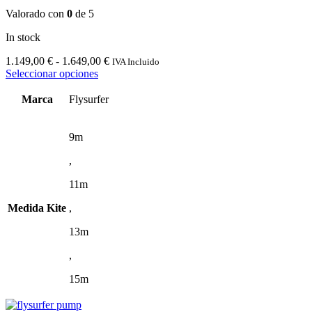
Valorado con
0
de 5
In stock
Rango
1.149,00
€
-
1.649,00
€
IVA Incluido
Este
de
Seleccionar opciones
producto
precios:
tiene
desde
Marca
Flysurfer
múltiples
1.149,00 €
variantes.
hasta
Las
1.649,00 €
9m
opciones
,
se
pueden
11m
elegir
en
Medida Kite
,
la
página
13m
de
producto
,
15m