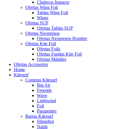
Chalecos Impacto
Ofertas Wing Foil
Tablas Wing Foil
Wings
Ofertas SUP
Ofertas Tablas SUP
Ofertas Neoprenos
Ofertas Neoprenos Hombre
Ofertas Kite Foil
Ofertas Foils
Ofertas Fundas Kite Foil
Ofertas Mástiles
Ofertas Accesorios
Home
Kitesurf
Cometas Kitesurf
Big Air
Freeride
Wave
Lightwind
Foil
Parapentes
Barras Kitesurf
Slingshot
Naish