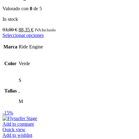
Valorado con
0
de 5
In stock
El
El
93,00
€
88,35
€
IVA Incluido
precio
precio
Este
Seleccionar opciones
original
actual
producto
era:
es:
tiene
Marca
Ride Engine
93,00 €.
88,35 €.
múltiples
variantes.
Las
Color
Verde
opciones
se
pueden
S
elegir
Tallas
,
en
la
M
página
de
-15%
producto
Add to compare
Quick view
Add to wishlist