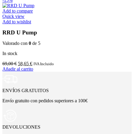
-15%
Add to compare
Quick view
Add to wishlist
RRD U Pump
Valorado con
0
de 5
In stock
El
El
69,00
€
58,65
€
IVA Incluido
precio
precio
Añadir al carrito
original
actual
era:
es:
69,00 €.
58,65 €.
ENVÍOS GRATUITOS
Envío gratuito con pedidos superiores a 100€
DEVOLUCIONES