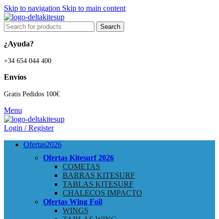
Skip to navigation
Skip to main content
Search
¿Ayuda?
+34 654 044 400
Envíos
Gratis Pedidos 100€
Menu
Login / Register
Ofertas
2026
Ofertas Kitesurf
2026
COMETAS
BARRAS KITESURF
TABLAS KITESURF
CHALECOS IMPACTO
Ofertas Wing Foil
WINGS