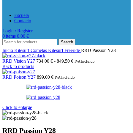
Escuela
Contacto
Login / Register
0
items
0,00
€
Search
Inicio
Kitesurf
Cometas Kitesurf
Freeride
RRD Passion Y28
Rango
RRD Vision Y27
734,00
€
-
849,50
€
IVA Incluido
de
Back to products
precios:
desde
RRD Poison Y27
899,00
€
IVA Incluido
734,00 €
hasta
849,50 €
Click to enlarge
RRD Passion Y28