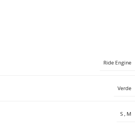
Ride Engine
Verde
S
,
M