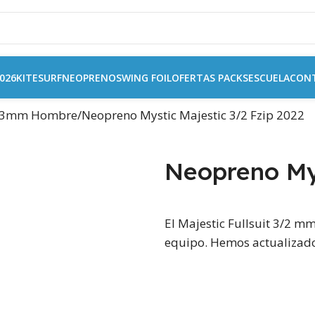
026
KITESURF
NEOPRENOS
WING FOIL
OFERTAS PACKS
ESCUELA
CON
 3mm Hombre
Neopreno Mystic Majestic 3/2 Fzip 2022
Neopreno Mys
El Majestic Fullsuit 3/2 mm
equipo. Hemos actualizado 