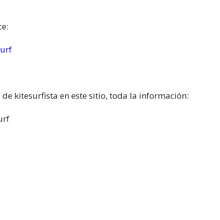
ce:
urf
 de kitesurfista en este sitio, toda la información:
urf