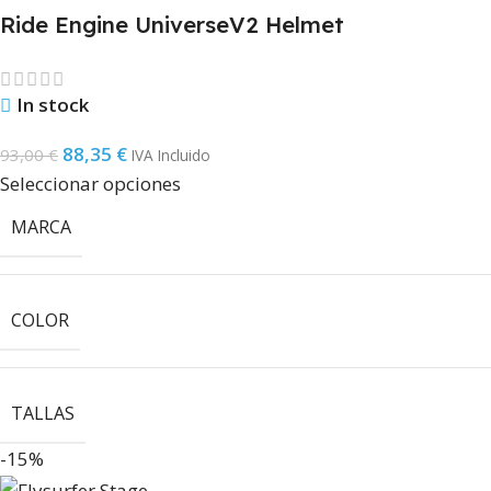
Ride Engine UniverseV2 Helmet
In stock
88,35
€
93,00
€
IVA Incluido
Seleccionar opciones
MARCA
COLOR
TALLAS
-15%