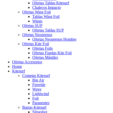
Ofertas Tablas Kitesurf
Chalecos Impacto
Ofertas Wing Foil
Tablas Wing Foil
Wings
Ofertas SUP
Ofertas Tablas SUP
Ofertas Neoprenos
Ofertas Neoprenos Hombre
Ofertas Kite Foil
Ofertas Foils
Ofertas Fundas Kite Foil
Ofertas Mástiles
Ofertas Accesorios
Home
Kitesurf
Cometas Kitesurf
Big Air
Freeride
Wave
Lightwind
Foil
Parapentes
Barras Kitesurf
Slingshot