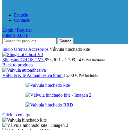
Escuela
Contacto
Login / Register
0
items
0,00
€
Search
Inicio
Ofertas Accesorios
Válvula hinchado kite
Rango
Slingshot GHOST V3
853,30
€
-
1.399,24
€
IVA Incluido
de
Back to products
precios:
desde
Válvula Kite Autoadhesiva 9mm
15,00
€
IVA Incluido
853,30 €
hasta
1.399,24 €
Click to enlarge