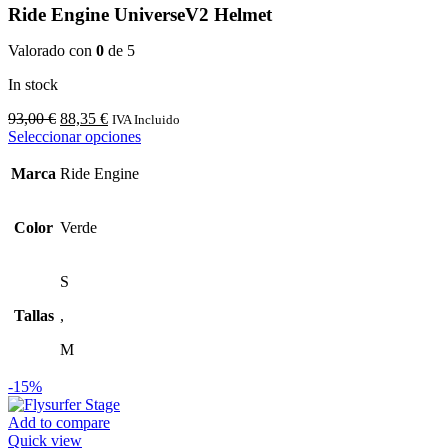
Ride Engine UniverseV2 Helmet
Valorado con
0
de 5
In stock
El
El
93,00
€
88,35
€
IVA Incluido
precio
precio
Este
Seleccionar opciones
original
actual
producto
era:
es:
tiene
Marca
Ride Engine
93,00 €.
88,35 €.
múltiples
variantes.
Las
Color
Verde
opciones
se
pueden
S
elegir
Tallas
,
en
la
M
página
de
-15%
producto
Add to compare
Quick view