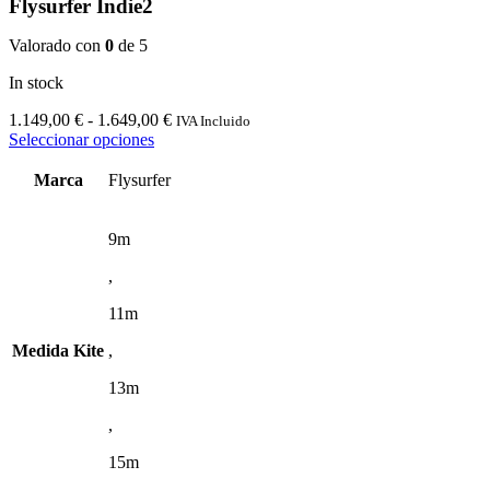
Flysurfer Indie2
Valorado con
0
de 5
In stock
Rango
1.149,00
€
-
1.649,00
€
IVA Incluido
Este
de
Seleccionar opciones
producto
precios:
tiene
desde
Marca
Flysurfer
múltiples
1.149,00 €
variantes.
hasta
Las
1.649,00 €
9m
opciones
,
se
pueden
11m
elegir
en
Medida Kite
,
la
página
13m
de
producto
,
15m