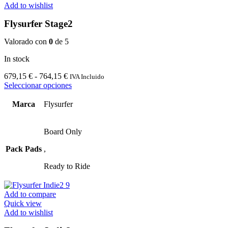
Add to wishlist
Flysurfer Stage2
Valorado con
0
de 5
In stock
Rango
679,15
€
-
764,15
€
IVA Incluido
de
Este
Seleccionar opciones
precios:
producto
desde
tiene
Marca
Flysurfer
679,15 €
múltiples
hasta
variantes.
764,15 €
Las
Board Only
opciones
Pack Pads
,
se
pueden
Ready to Ride
elegir
en
la
Add to compare
página
Quick view
de
Add to wishlist
producto