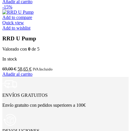
Añadir al carrito
-15%
Add to compare
Quick view
Add to wishlist
RRD U Pump
Valorado con
0
de 5
In stock
El
El
69,00
€
58,65
€
IVA Incluido
precio
precio
Añadir al carrito
original
actual
era:
es:
69,00 €.
58,65 €.
ENVÍOS GRATUITOS
Envío gratuito con pedidos superiores a 100€
DEVOLUCIONES