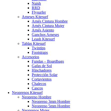
Naish
RRD
Flysurfer
Arneses Kitesurf
Arnés Cintura Hombre
Arnés Cintura Mujer
Arnés Asiento
Ganchos Arneses
Leash Kitesurf
Tablas Kitesurf
Twintips
Footstraps
Accesorios
Fundas – Boardbags
Gafas de Sol
Hinchadores
Protección Solar
Cortavientos
Chalecos
Cascos
Neoprenos Kitesurf
Neopreno Hombre
Neopreno 3mm Hombre
Neopreno 5mm Hombre
Neoprenos Mujer