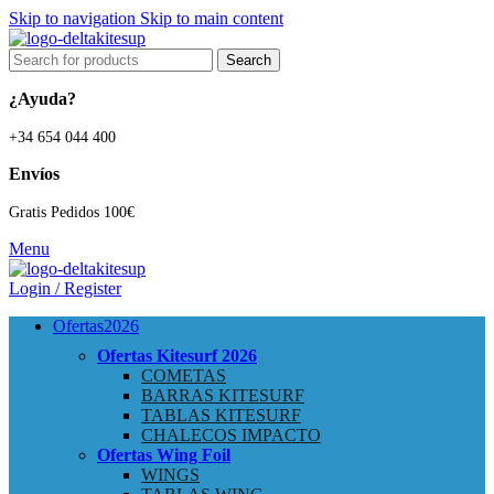
Skip to navigation
Skip to main content
Search
¿Ayuda?
+34 654 044 400
Envíos
Gratis Pedidos 100€
Menu
Login / Register
Ofertas
2026
Ofertas Kitesurf
2026
COMETAS
BARRAS KITESURF
TABLAS KITESURF
CHALECOS IMPACTO
Ofertas Wing Foil
WINGS