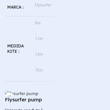
Flysurfer
MARCA
9m
,
11m
MEDIDA
,
KITE
13m
,
15m
Flysurfer pump