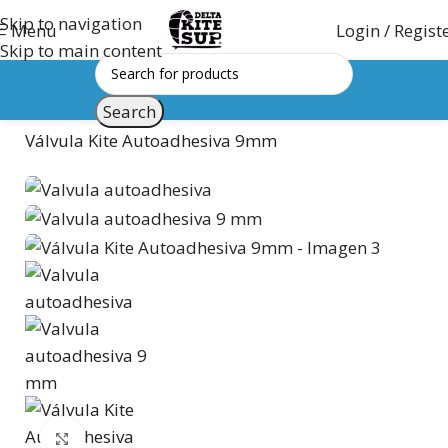
Skip to navigation
Login / Regist
Menu
Skip to main content
Search
Inicio
Ofertas Accesorios
Válvula Kite Autoadhesiva 9mm
Click to enlarge