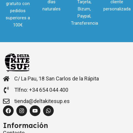
días
Tarjeta,
cliente
gratuito con
naturales
Bizum,
personalizada
pedidos
Paypal,
superiores a
Transferencia
100€
C/ La Pau, 18 San Carlos de la Rápita
Tlfno: +34 654 044 400
tienda@deltakitesup.es
Información
Contacto