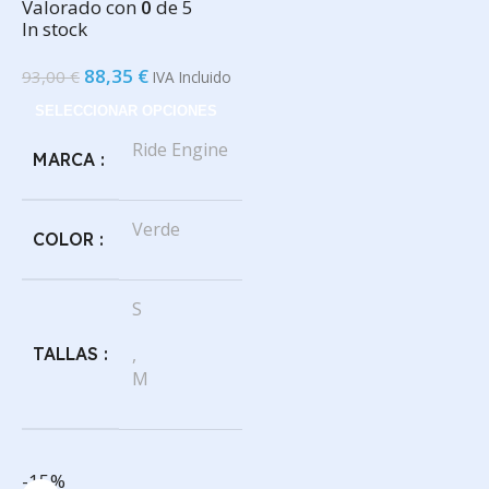
Valorado con
0
de 5
In stock
88,35
€
93,00
€
IVA Incluido
SELECCIONAR OPCIONES
Ride Engine
MARCA
Verde
COLOR
S
TALLAS
,
M
-15%